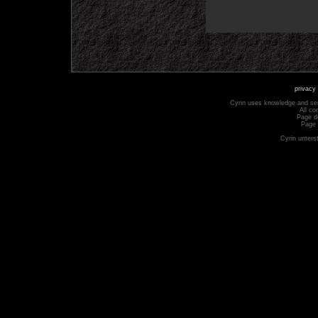
privacy 
Cyrin uses knowledge and se
All co
Page d
Page 
Cyrin unters