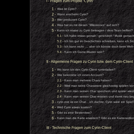
I - Fragen zum Projekt "Cyrin"
1 -
Was ist Cyrin?
2 -
Wann erscheint Cyrin?
3 -
Wer produziert Cyrin?
4 -
Was hat es mit diesen "Milestones" auf sich?
5 -
Kann ich etwas zu Cyrin beitragen / dem Team helfen?
5.1 -
Ich habe etwas gemalt / gerendert / Musik gemacht
5.2 -
Ich bin gut im Geschichten schreiben, kann ich St
5.3 -
Ich kann nicht ..., aber ich könnte doch beim Welt
5.4 -
Kann ich Game-Master sein?
II - Allgemeine Fragen zu Cyrin bzw. dem Cyrin-Client
1 -
Wo kann ich den Cyrin-Client runterladen?
2 -
Wie bekomme ich einen Account?
2.1 -
Kann man mehrere Chars haben?
2.2 -
Wird man seine Charaktere gleichzeitig spielen k
2.3 -
Kann man seinen Char speichern und später wied
2.4 -
Kann man seinen Char reseten und damit neu be
3 -
cyrin.exe ist ein Chat... ich dachte, Cyrin wäre ein Spiel
4 -
Wird Cyrin etwas kosten?
5 -
Gibt es eine Bestenliste?
6 -
Kann man die Karte erweitern? Gibt es ein Kartenedito
III - Technische Fragen zum Cyrin-Client