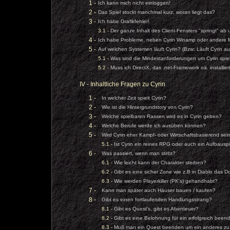
1 -
Ich kann mich nicht einloggen!
2 -
Das Spiel stockt manchmal kurz, woran liegt das?
3 -
Ich habe Grafikfehler!
3.1 -
Der ganze Inhalt des Client-Fensters "springt" ab
4 -
Ich habe Probleme, neben Cyrin Winamp oder andere Mu
5 -
Auf welchen Systemen läuft Cyrin? (Bzw: Läuft Cyrin au
5.1 -
Was sind die Mindestanforderungen um Cyrin spi
5.2 -
Muss ich DirectX, das .net-Framework oä. installie
IV - Inhaltliche Fragen zu Cyrin
1 -
In welcher Zeit spielt Cyrin?
2 -
Wie ist die Hintergrundstory von Cyrin?
3 -
Welche spielbaren Rassen wird es in Cyrin geben?
4 -
Welche Berufe werde ich ausüben können?
5 -
Wird Cyrin eher Kampf- oder Wirtschaftsbasierend sei
5.1 -
Ist Cyrin ein reines RPG oder auch ein Aufbauspi
6 -
Was passiert, wenn man stirbt?
6.1 -
Wie leicht kann der Charakter sterben?
6.2 -
Gibt es eine sicher Zone wie z.B in Diablo das D
6.3 -
Wie werden Playerkiller (PK's) gehandhabt?
7 -
Kann man später auch Häuser bauen / kaufen?
8 -
Gibt es einen fortlaufenden Handlungsstrang?
8.1 -
Gibt es Quest's, gibt es Abenteuer?
8.2 -
Gibt es eine Belohnung für ein erfolgreich bee
8.3 -
Muß man ein Quest beenden um ein anderes zu