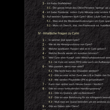
3 -
Ich habe Grafikfehler!
3.1 -
Der ganze Inhalt des Client-Fensters "springt" ab
4 -
Ich habe Probleme, neben Cyrin Winamp oder andere Mu
5 -
Auf welchen Systemen läuft Cyrin? (Bzw: Läuft Cyrin au
5.1 -
Was sind die Mindestanforderungen um Cyrin spi
5.2 -
Muss ich DirectX, das .net-Framework oä. installie
IV - Inhaltliche Fragen zu Cyrin
1 -
In welcher Zeit spielt Cyrin?
2 -
Wie ist die Hintergrundstory von Cyrin?
3 -
Welche spielbaren Rassen wird es in Cyrin geben?
4 -
Welche Berufe werde ich ausüben können?
5 -
Wird Cyrin eher Kampf- oder Wirtschaftsbasierend sei
5.1 -
Ist Cyrin ein reines RPG oder auch ein Aufbauspi
6 -
Was passiert, wenn man stirbt?
6.1 -
Wie leicht kann der Charakter sterben?
6.2 -
Gibt es eine sicher Zone wie z.B in Diablo das D
6.3 -
Wie werden Playerkiller (PK's) gehandhabt?
7 -
Kann man später auch Häuser bauen / kaufen?
8 -
Gibt es einen fortlaufenden Handlungsstrang?
8.1 -
Gibt es Quest's, gibt es Abenteuer?
8.2 -
Gibt es eine Belohnung für ein erfolgreich bee
8.3 -
Muß man ein Quest beenden um ein anderes zu
9 -
Gibt es Gilden oder Clans?