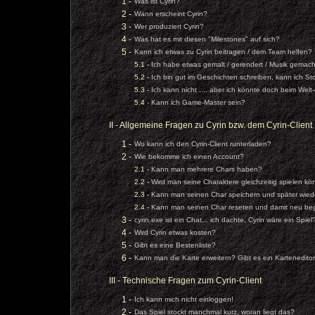
1 -
Was ist Cyrin?
2 -
Wann erscheint Cyrin?
3 -
Wer produziert Cyrin?
4 -
Was hat es mit diesen "Milestones" auf sich?
5 -
Kann ich etwas zu Cyrin beitragen / dem Team helfen?
5.1 -
Ich habe etwas gemalt / gerendert / Musik gemacht
5.2 -
Ich bin gut im Geschichten schreiben, kann ich St
5.3 -
Ich kann nicht ..., aber ich könnte doch beim Welt
5.4 -
Kann ich Game-Master sein?
II - Allgemeine Fragen zu Cyrin bzw. dem Cyrin-Client
1 -
Wo kann ich den Cyrin-Client runterladen?
2 -
Wie bekomme ich einen Account?
2.1 -
Kann man mehrere Chars haben?
2.2 -
Wird man seine Charaktere gleichzeitig spielen k
2.3 -
Kann man seinen Char speichern und später wied
2.4 -
Kann man seinen Char reseten und damit neu be
3 -
cyrin.exe ist ein Chat... ich dachte, Cyrin wäre ein Spiel
4 -
Wird Cyrin etwas kosten?
5 -
Gibt es eine Bestenliste?
6 -
Kann man die Karte erweitern? Gibt es ein Kartenedito
III - Technische Fragen zum Cyrin-Client
1 -
Ich kann mich nicht einloggen!
2 -
Das Spiel stockt manchmal kurz, woran liegt das?