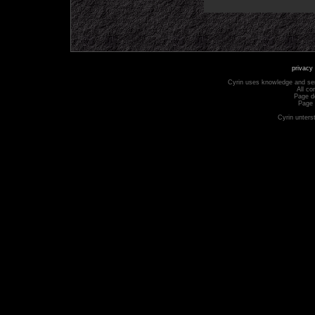
privacy 
Cyrin uses knowledge and se
All co
Page d
Page 
Cyrin unters